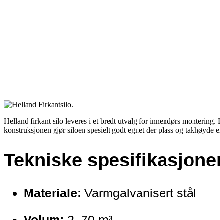
Helland firkant silo leveres i et bredt utvalg for innendørs montering. 
konstruksjonen gjør siloen spesielt godt egnet der plass og takhøyde e
Tekniske spesifikasjone
Materiale:
Varmgalvanisert stål
Volum:
2–70 m³