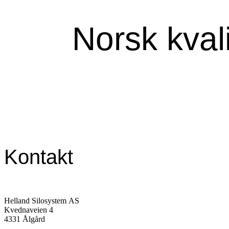
Norsk kval
Kontakt
Helland Silosystem AS
Kvednaveien 4
4331 Ålgård