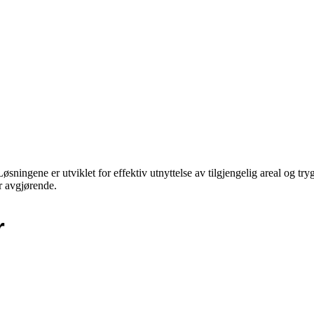
Løsningene er utviklet for effektiv utnyttelse av tilgjengelig areal og tr
r avgjørende.
r