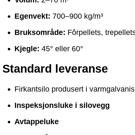
Egenvekt:
700–900 kg/m³
Bruksområde:
Fôrpellets, trepellet
Kjegle:
45° eller 60°
Standard leveranse
Firkantsilo produsert i varmgalvanise
Inspeksjonsluke i silovegg
Avtappeluke