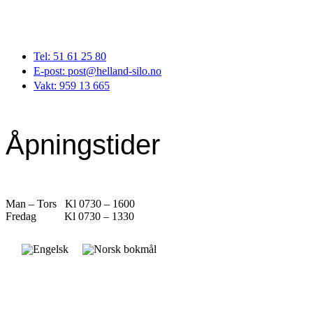
Tel: 51 61 25 80
E-post: post@helland-silo.no
Vakt: 959 13 665
Åpningstider
Man – Tors Kl 0730 – 1600
Fredag Kl 0730 – 1330