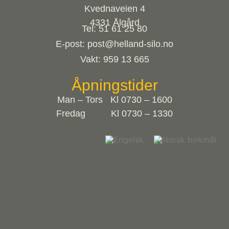
Kvednaveien 4
4331 Ålgård
Tel: 51 61 25 80
E-post: post@helland-silo.no
Vakt: 959 13 665
Åpningstider
Man – Tors Kl 0730 – 1600
Fredag Kl 0730 – 1330