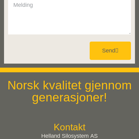
Send
Norsk kvalitet gjennom
generasjoner!
Kontakt
Helland Silosystem AS