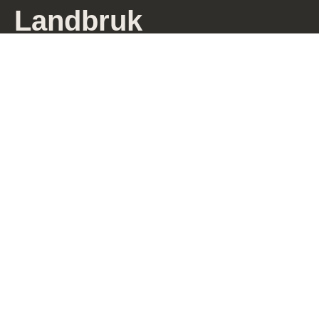
Landbruk
Havbruk
Industri
Karriere
Om oss
Forhandlere
Referanser
Brosjyrer