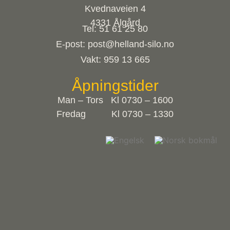
Kvednaveien 4
4331 Ålgård
Tel: 51 61 25 80
E-post: post@helland-silo.no
Vakt: 959 13 665
Åpningstider
Man – Tors Kl 0730 – 1600
Fredag Kl 0730 – 1330