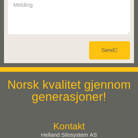
Send
Norsk kvalitet gjennom
generasjoner!
Kontakt
Helland Silosystem AS