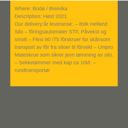
Where: Bodø / Breivika
Description: Høst 2021
Our delivery:år leveranse: – 8stk Helland
Silo – fôringsautomater STF, Påvekst og
smolt – Flexi 90 /75 fôrskruer for skånsom
transport av fôr fra siloer til fôrvekt – Unipro
Mateskrue som sikrer jevn tømming av silo.
– Sekketømmer med kap ca 10t/t. –
rundtransportør